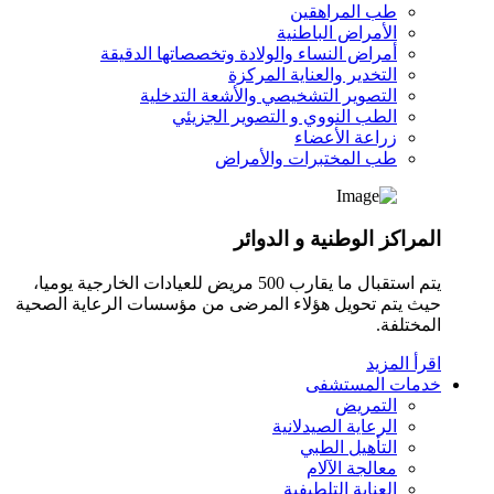
طب المراهقين
الأمراض الباطنية
أمراض النساء والولادة وتخصصاتها الدقيقة
التخدير والعناية المركزة
التصوير التشخيصي والأشعة التدخلية
الطب النووي و التصوير الجزيئي
زراعة الأعضاء
طب المختبرات والأمراض
المراكز الوطنية و الدوائر
يتم استقبال ما يقارب 500 مريض للعيادات الخارجية يوميا،
حيث يتم تحويل هؤلاء المرضى من مؤسسات الرعاية الصحية
المختلفة.
اقرأ المزيد
خدمات المستشفى
التمريض
الرعاية الصيدلانية
التأهيل الطبي
معالجة الآلام
العناية التلطيفية