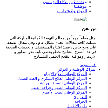
وحدة تطوير الأداء المؤسسي
موظفينا
الجوائز والاعتمادات
من نحن
نمثل معلماً مهماً من معالم النهضة العُمانية المباركة التي
شملت كافة مجالات الحياة بشكل عام ، وفي مجال الصحة
على وجهٍ خاص ، فمنذ افتتاح المستشفى والخدمات الصحية
في هذا الصرح الشامخ تخطو بخطى ثابتة نحو التطور و
الازدهار ومواكبة التقدم العلمي المتسارع
اقرأ المزيد
المراكز الوطنية و الدوائر
المركز الوطني لعلاج الأورام
المركز الوطني لعلاج السكري و الغدد الصماء
المركز الوطني للصحة الوراثية
المركز الوطني لطب وجراحة القلب
المركز الوطني لطب الأعماق
الطوارئ
الجراحة
طب الأطفال