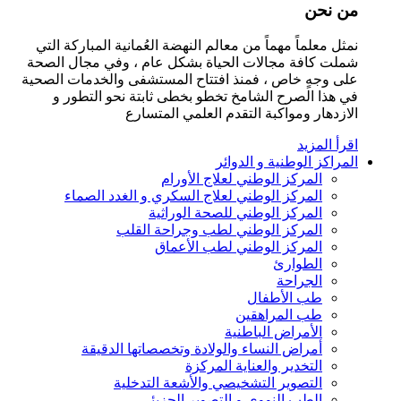
من نحن
نمثل معلماً مهماً من معالم النهضة العُمانية المباركة التي
شملت كافة مجالات الحياة بشكل عام ، وفي مجال الصحة
على وجهٍ خاص ، فمنذ افتتاح المستشفى والخدمات الصحية
في هذا الصرح الشامخ تخطو بخطى ثابتة نحو التطور و
الازدهار ومواكبة التقدم العلمي المتسارع
اقرأ المزيد
المراكز الوطنية و الدوائر
المركز الوطني لعلاج الأورام
المركز الوطني لعلاج السكري و الغدد الصماء
المركز الوطني للصحة الوراثية
المركز الوطني لطب وجراحة القلب
المركز الوطني لطب الأعماق
الطوارئ
الجراحة
طب الأطفال
طب المراهقين
الأمراض الباطنية
أمراض النساء والولادة وتخصصاتها الدقيقة
التخدير والعناية المركزة
التصوير التشخيصي والأشعة التدخلية
الطب النووي و التصوير الجزيئي