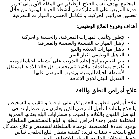
المجتمع. يهدف قسم العلاج الوظيفي في المقام الأول إلى تعزيز
قدرة المريض على المشاركة في أنشطة الحياة اليومية من خلال
تحسين قدراتهم الحركية، والتكامل الحسي والمهارات المعرفية
أهداف وفروع العلاج الوظيفي:
تتطور وتأهيل المهارات المعرفية، والحسية والحركية
تأهيل المهارات النفسية والعصبية والمعرفية
تأهيل مهارات التغذية والبلع
التأهيل الوظيفي لكبار السن
يتم القيام ببرامج إعادة التدريب على أنشطة الحياة اليومية
تُقترح مساعدات ملائمة تتم بحسب كل حالة للأداء المستقل
لأنشطة الحياة اليومية، ويتدرب المرضى عليها.
التعديل البيئي لذوي الإعاقة
علاج أمراض النطق واللغة
علاج أمراض النطق واللغة يرتكز على الوقاية والتقييم والتشخيص
والعلاج وإعادة التأهيل للمرضى الذين يعانون من اضطرابات في
التواصل اللغوي والكلام والصوت واضطرابات البلع بفئاتها العمرية
المختلفة. تتميز وحدة أمراض النطق و البلع بالمستشفى السلطاني
بوجود العيادة التخصصية الوحيدة بالسلطنة لتشخيص و علاج مشاكل
البلع باستخدام تقنيات فريدة كتقنية منظار البلع الحلقي, قياس
ضغط العضلات الحلقية, التنظير الإشعاعي للبلع.