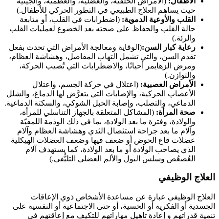
الأطفال:
(الامراض الخلقية، والعضلية، والعظمية، والجينية
حيث يساهم العلاج الطبيعي في التطور الحركي للأطفال.)
القلب والأوعية الدموية:
(اضطرابات في القلب، أو متابعة
حالة القلب والحفاظ على صحته بعد الخضوع لعمليات القلب
والرئة.)
رعاية كبار السن:
(الوقاية ومعالجة الأمراض التي تحدث بفعل
تقدم السن، والتي تشمل التهاب المفاصل، وهشاشة العظام،
ومرض الزهايمر أحيانًا، والاضطرابات التي تُصيب الحركة،
والتوازن.)
الأمراض العصبية:
(اعتلال في حركة الجسم، واعتلال
الأعصاب الحركية، والإصابات التي يتعرَّض لها الدماغ، والشلل
الدماغي، والتصلب، وإصابة الحبل الشوكي، والسكتة الدماغية.
صحة المرأة:
(المشاكل المتعلقة بالجهاز التناسلي للمرأة،
والولادة، وفترة ما بعد الولادة، بما في ذلك الوذمة اللمفيّة
وآلام ما بعد جراحة استئصال الثدي وهشاشة العظام وآلام
عضلات قاع الحوض أو ضعف فيها وضعف العضلات الهيكلية
الذي يصاحب الولادة أو ما بعد الولادة، كما يستهدف آلام
العُصعُص وسلس البول والألم العضلي التليُّفي.)
العلاج الوظيفي
العلاج الوظيفي عبارة عن مساعدة الأشخاص ذوي الإعاقات
الجسدية أو الفكرية أو الحسية، أو حتى الاجتماعية أو النفسية على
تنمية قدراتهم و إعادة تاهيل مهاراتهم للتكيف مع إعاقتهم في