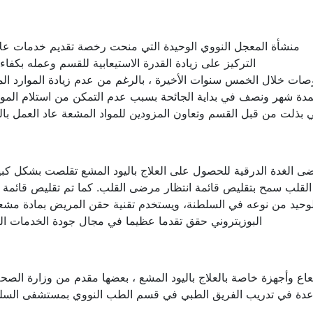
منشأة المعجل النووي الوحيدة التي منحت رخصة تقديم خدمات علاجية با
التركيز على زيادة القدرة الاستيعابية للقسم وعمله بكفاء
ات خلال الخمس سنوات الأخيرة ، بالرغم من عدم زيادة الموارد الم
 وتم تعليق العمل لمدة شهر ونصف في بداية الجائحة بسبب عدم التمكن من استلا
تي بذلت من قبل القسم وتعاون المزودين للمواد المشعة عاد العمل ب
الغدة الدرقية للحصول على العلاج باليود المشع تقلصت بشكل كبير بعد أن وصلت إ
قلب سمح بتقليص قائمة انتظار مرضى القلب. كما تم تقليص قائمة ال
الوحيد من نوعه في السلطنة، ويستخدم تقنية حقن المريض بمادة مشعة
البوزيتروني حقق تقدما عظيما في مجال جودة الخدمات ال
عاع وأجهزة خاصة بالعلاج باليود المشع ، بعضها مقدم من وزارة الصحة
ة في تدريب الفريق الطبي في قسم الطب النووي بمستشفى السلطا