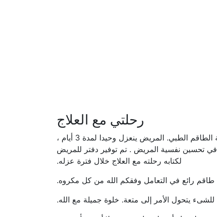
رحلتي مع العلاج
يحتاج مرضى سرطان الغدة الدرقية في غرف العزل الخاصة بجناح اليود المشع إلى الدعم العاطفي والتشجيع من جهة الطاقم الطبي. المريض ينعزل وحيدا لمدة 3 أيام ،
في تحسين نفسية المريض . تم توفير دفتر للمريض
لكتابه رحلته مع العلاج خلال فترة عزله.
, طاقم رائع في التعامل وفقكم الله من كل مكروه.
ية للشىء يتحول الأمر إلى متعة. خلوة جميلة مع الله.