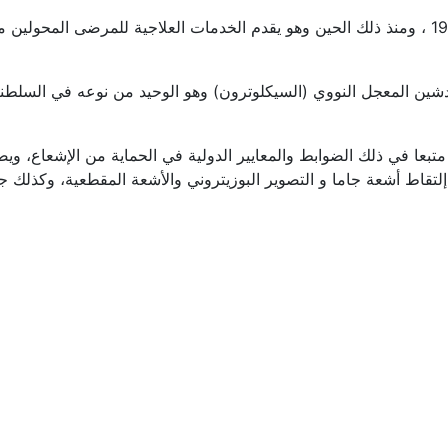
لقد بدأ العمل في قسم الطب النووي منذ عام 1990 ، ومنذ ذلك الحين وهو يقدم الخدمات العل
دشين المعجل النووي (السيكلوترون) وهو الوحيد من نوعه في السلطن
متبعا في ذلك الضوابط والمعايير الدولية في الحماية من الإشعاع، وي
تقاط أشعة جاما و التصوير البوزيتروني والأشعة المقطعية، وكذلك جه